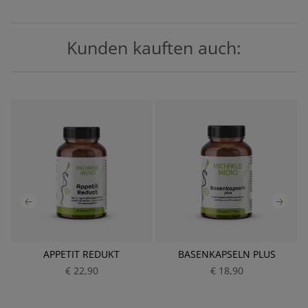
Kunden kauften auch:
APPETIT REDUKT
BASENKAPSELN PLUS
€ 22,90
P
€ 18,90
P
r
r
e
e