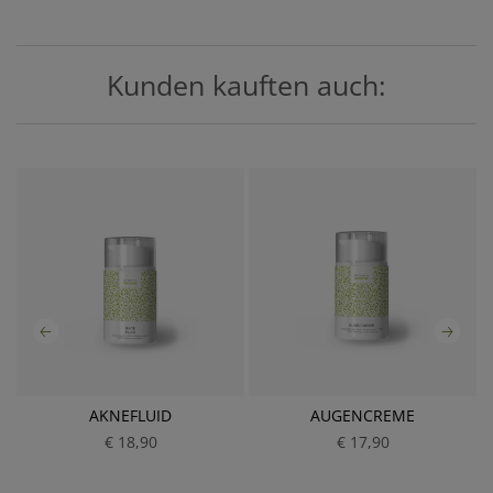
Kunden kauften auch:
AKNEFLUID
AUGENCREME
€ 18,90
P
€ 17,90
P
r
r
e
e