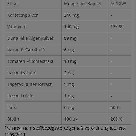
Zutat
Menge pro Kapsel
% NRV*
Karottenpulver
240 mg
-
Vitamin C
100 mg
125 %
Dunaliella Algenpulver
89 mg
-
davon ß-Carotin**
6 mg
-
Tomaten Fruchtextrakt
10 mg
-
davon Lycopin
2 mg
-
Tagetes Blütenextrakt
5 mg
-
davon Lutein
1 mg
-
Zink
6 mg
60 %
Biotin
100 µg
200 %
*% NRV: Nährstoffbezugswerte gemäß Verordnung (EU) No.
1169/2011