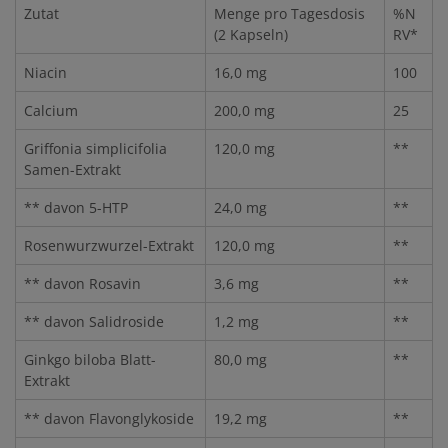
Zutat
Menge pro Tagesdosis
%N
(2 Kapseln)
RV*
Niacin
16,0 mg
100
Calcium
200,0 mg
25
Griffonia simplicifolia
120,0 mg
**
Samen-Extrakt
** davon 5-HTP
24,0 mg
**
Rosenwurzwurzel-Extrakt
120,0 mg
**
** davon Rosavin
3,6 mg
**
** davon Salidroside
1,2 mg
**
Ginkgo biloba Blatt-
80,0 mg
**
Extrakt
** davon Flavonglykoside
19,2 mg
**