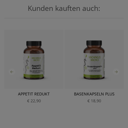
Kunden kauften auch:
APPETIT REDUKT
BASENKAPSELN PLUS
€ 22,90
P
€ 18,90
P
r
r
e
e
i
i
s
s