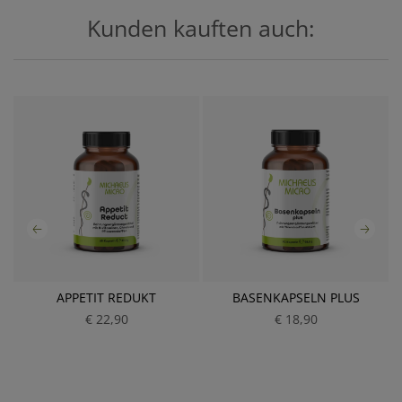
Kunden kauften auch:
APPETIT REDUKT
BASENKAPSELN PLUS
€ 22,90
P
€ 18,90
P
r
r
e
e
i
i
s
s