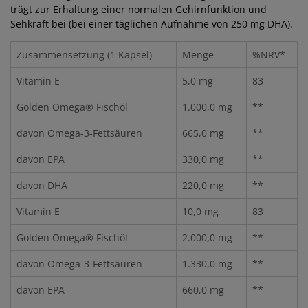
trägt zur Erhaltung einer normalen Gehirnfunktion und
Sehkraft bei (bei einer täglichen Aufnahme von 250 mg DHA).
Zusammensetzung (1 Kapsel)
Menge
%NRV*
Vitamin E
5,0 mg
83
Golden Omega® Fischöl
1.000,0 mg
**
davon Omega-3-Fettsäuren
665,0 mg
**
davon EPA
330,0 mg
**
davon DHA
220,0 mg
**
Vitamin E
10,0 mg
83
Golden Omega® Fischöl
2.000,0 mg
**
davon Omega-3-Fettsäuren
1.330,0 mg
**
davon EPA
660,0 mg
**