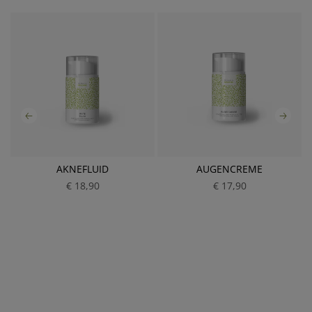
AKNEFLUID
AUGENCREME
€ 18,90
P
€ 17,90
P
r
r
e
e
i
i
s
s