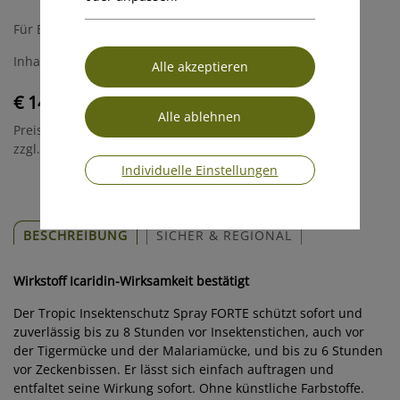
Für Erwachsene & Kinder ab 2 Jahren
Inhalt: 100ml
€ 14,50
Preis inkl. MwSt.
zzgl. Versandkosten
Individuelle Einstellungen
BESCHREIBUNG
SICHER & REGIONAL
Wirkstoff Icaridin-Wirksamkeit bestätigt
Der Tropic Insektenschutz Spray FORTE schützt sofort und
zuverlässig bis zu 8 Stunden vor Insektenstichen, auch vor
der Tigermücke und der Malariamücke, und bis zu 6 Stunden
vor Zeckenbissen. Er lässt sich einfach auftragen und
entfaltet seine Wirkung sofort. Ohne künstliche Farbstoffe.