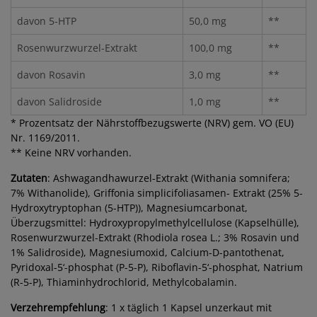
davon 5-HTP
50,0 mg
**
Rosenwurzwurzel-Extrakt
100,0 mg
**
davon Rosavin
3,0 mg
**
davon Salidroside
1,0 mg
**
* Prozentsatz der Nährstoffbezugswerte (NRV) gem. VO (EU)
Nr. 1169/2011.
** Keine NRV vorhanden.
Zutaten
: Ashwagandhawurzel-Extrakt (Withania somnifera;
7% Withanolide), Griffonia simplicifoliasamen- Extrakt (25% 5-
Hydroxytryptophan (5-HTP)), Magnesiumcarbonat,
Überzugsmittel: Hydroxypropylmethylcellulose (Kapselhülle),
Rosenwurzwurzel-Extrakt (Rhodiola rosea L.; 3% Rosavin und
1% Salidroside), Magnesiumoxid, Calcium-D-pantothenat,
Pyridoxal-5‘-phosphat (P-5-P), Riboflavin-5‘-phosphat, Natrium
(R-5-P), Thiaminhydrochlorid, Methylcobalamin.
Verzehrempfehlung
: 1 x täglich 1 Kapsel unzerkaut mit