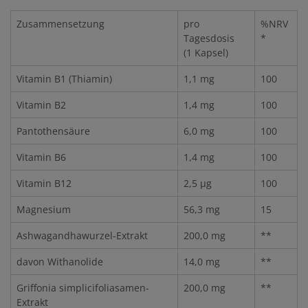
Zusammensetzung
pro
%NRV
Tagesdosis
*
(1 Kapsel)
Vitamin B1 (Thiamin)
1,1 mg
100
Vitamin B2
1,4 mg
100
Pantothensäure
6,0 mg
100
Vitamin B6
1,4 mg
100
Vitamin B12
2,5 µg
100
Magnesium
56,3 mg
15
Ashwagandhawurzel-Extrakt
200,0 mg
**
davon Withanolide
14,0 mg
**
Griffonia simplicifoliasamen-
200,0 mg
**
Extrakt