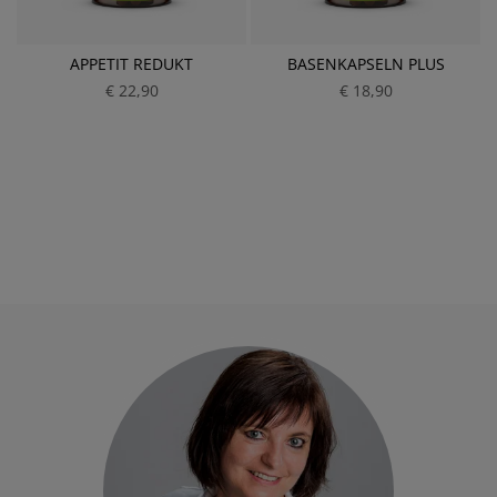
APPETIT REDUKT
BASENKAPSELN PLUS
€ 22,90
P
€ 18,90
P
r
r
e
e
i
i
s
s