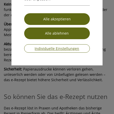
Kein Papier notwendig:
Die Einlösung in der Apotheke
funktioniert einfach mit der e-card, dem e-Rezept Code oder
der e-Rezept ID (REZ-ID).
Übersichtlichkeit:
Alle offenen Kassenrezepte sind in den
Apps und auf den Webseiten von BVAEB, ÖGK, SVS und
MeineSV einsehbar. Alle Apps und Infos:
Chipkarte.at
!
Aktuelle Informationen:
Die tagesaktuelle Ermittlung der
Individuelle Einstellungen
bezahlten Rezeptgebühren ermöglicht, dass eine Befreiung
bereits einen Tag nach Überschreiten der
Rezeptgebührenobergrenze wirksam wird.
Sicherheit:
Papierausdrucke können verloren gehen,
unleserlich werden oder von Unbefugten gelesen werden –
das e-Rezept bietet höhere Sicherheit und Verlässlichkeit.
So können Sie das e-Rezept nutzen
Das e-Rezept löst in Praxen und Apotheken das bisherige
Rezept in Papierform ab. Das heißt: Ärztinnen und Ärzte