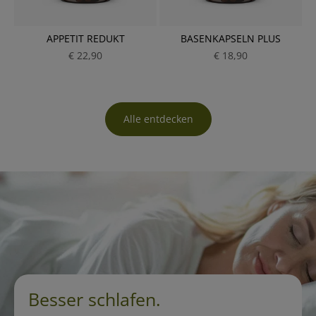
APPETIT REDUKT
BASENKAPSELN PLUS
€ 22,90
P
€ 18,90
P
r
r
e
e
i
i
s
s
Alle entdecken
Besser schlafen.