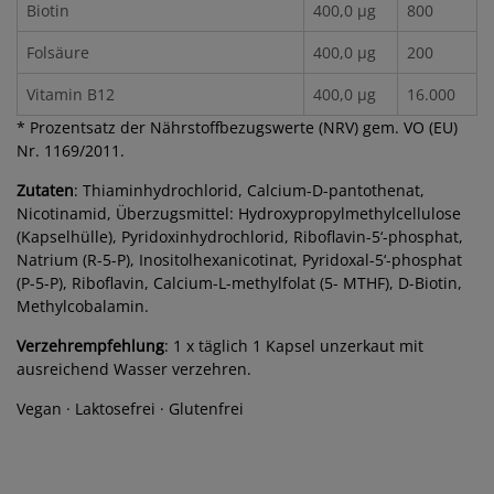
Biotin
400,0 µg
800
Folsäure
400,0 µg
200
Vitamin B12
400,0 µg
16.000
* Prozentsatz der Nährstoffbezugswerte (NRV) gem. VO (EU)
Nr. 1169/2011.
Zutaten
: Thiaminhydrochlorid, Calcium-D-pantothenat,
Nicotinamid, Überzugsmittel: Hydroxypropylmethylcellulose
(Kapselhülle), Pyridoxinhydrochlorid, Riboflavin-5‘-phosphat,
Natrium (R-5-P), Inositolhexanicotinat, Pyridoxal-5‘-phosphat
(P-5-P), Riboflavin, Calcium-L-methylfolat (5- MTHF), D-Biotin,
Methylcobalamin.
Verzehrempfehlung
: 1 x täglich 1 Kapsel unzerkaut mit
ausreichend Wasser verzehren.
Vegan · Laktosefrei · Glutenfrei