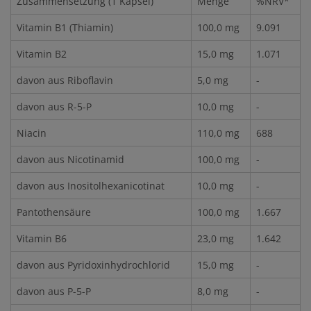
Zusammensetzung (1 Kapsel)
Menge
%NRV*
Vitamin B1 (Thiamin)
100,0 mg
9.091
Vitamin B2
15,0 mg
1.071
davon aus Riboflavin
5,0 mg
-
davon aus R-5-P
10,0 mg
-
Niacin
110,0 mg
688
davon aus Nicotinamid
100,0 mg
-
davon aus Inositolhexanicotinat
10,0 mg
-
Pantothensäure
100,0 mg
1.667
Vitamin B6
23,0 mg
1.642
davon aus Pyridoxinhydrochlorid
15,0 mg
-
davon aus P-5-P
8,0 mg
-