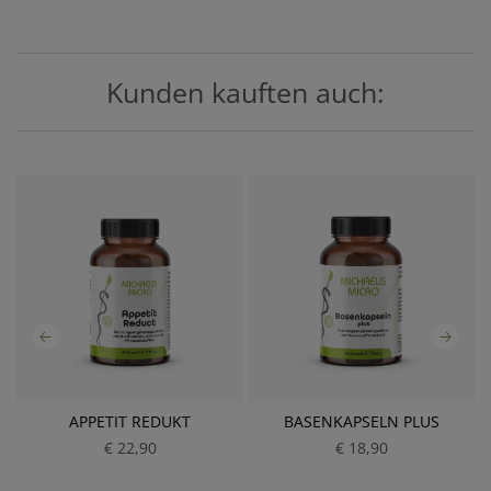
Kunden kauften auch:
APPETIT REDUKT
BASENKAPSELN PLUS
€ 22,90
P
€ 18,90
P
r
r