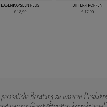
BASENKAPSELN PLUS
BITTER-TROPFEN
€ 18,90
P
€ 17,90
P
r
r
e
e
i
i
s
s
persönliche Beratung zu unseren Produkte
nd unserer Geschäftszeiten kontaktieren!