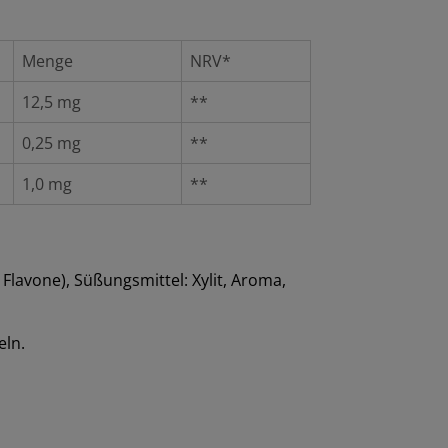
Menge
NRV*
12,5 mg
**
0,25 mg
**
1,0 mg
**
Flavone), Süßungsmittel: Xylit, Aroma,
eln.