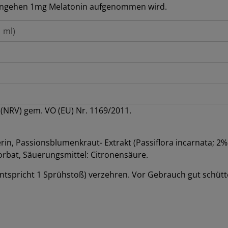
lafengehen 1mg Melatonin aufgenommen wird.
 ml)
(NRV) gem. VO (EU) Nr. 1169/2011.
erin, Passionsblumenkraut- Extrakt (Passiflora incarnata; 2% 
orbat, Säuerungsmittel: Citronensäure.
 (entspricht 1 Sprühstoß) verzehren. Vor Gebrauch gut schütt