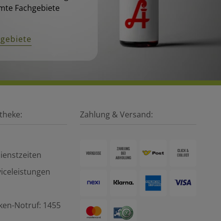
mte Fachgebiete
hgebiete
theke:
Zahlung & Versand:
ienstzeiten
iceleistungen
ken-Notruf: 1455