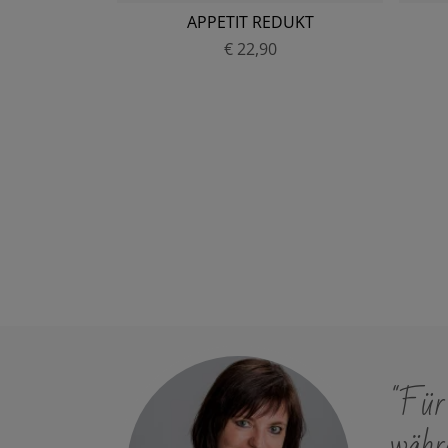
SPRAY
APPETIT REDUKT
€ 22,90
P
r
e
i
s
"Für 
währe