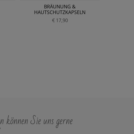
BRÄUNUNG &
BRON
HAUTSCHUTZKAPSELN
P
€ 17,90
r
e
i
s
n können Sie uns gerne
"