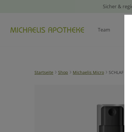
Sicher & regi
Team
Le
Startseite
Shop
Michaelis Micro
SCHLAF SP