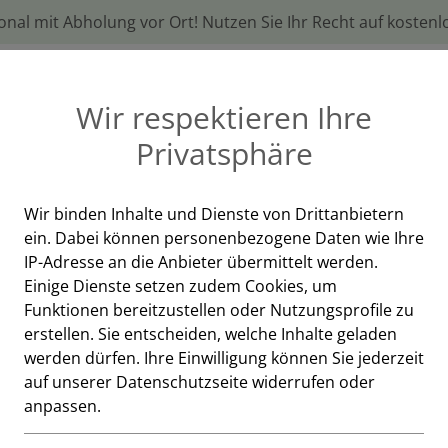
onal mit Abholung vor Ort! Nutzen Sie Ihr Recht auf kosten
istungen
Shop
Infos
Kontakt & D
Wir respektieren Ihre
Privatsphäre
Wir binden Inhalte und Dienste von Drittanbietern
ein. Dabei können personenbezogene Daten wie Ihre
RAY MIT MELATONIN
IP-Adresse an die Anbieter übermittelt werden.
Einige Dienste setzen zudem Cookies, um
SCHLAF SPR
Funktionen bereitzustellen oder Nutzungsprofile zu
erstellen. Sie entscheiden, welche Inhalte geladen
werden dürfen. Ihre Einwilligung können Sie jederzeit
30ml (ca. 267 Portionen)
auf unserer Datenschutzseite widerrufen oder
anpassen.
€ 18,90