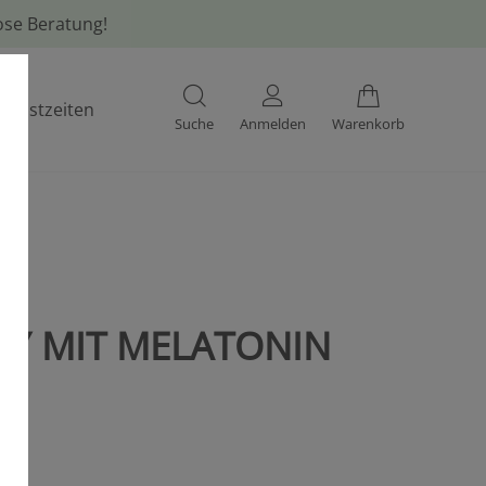
lose Beratung!
ienstzeiten
Suche
Anmelden
Warenkorb
AY MIT MELATONIN