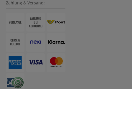
Zahlung & Versand:
Barrierefreier Online-Shop von Smarda
• Design &
Umsetzung:
KLM Mighty Media