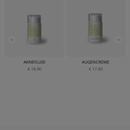
AKNEFLUID
AUGENCREME
€ 18,90
P
€ 17,90
P
r
r
e
e
i
i
s
s